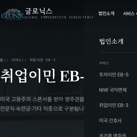
글로닉스
법인소개
서비스 
GLOBAL IMMIGRATION CONSULTANCY
법인소개
홈
/
서비스
/
취업이민 EB-3
서비스
취업이민 EB-3
투자이민 EB-5
NIW 국익면제
미국 고용주의 스폰서를 받아 영주권을 취득하는 3순위 취업기
취업이민 EB-3
전문직·숙련공·기타 직종으로 구분됩니다.
미국 간호사
온가족 영주권